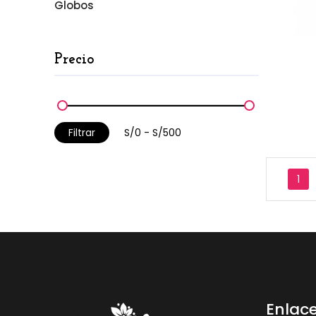
Globos
Precio
Filtrar
1
Enlac