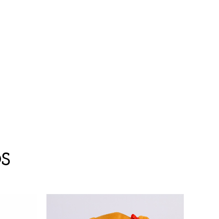
S
Ofert