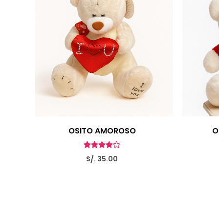
OSITO AMOROSO
O
S/. 35.00