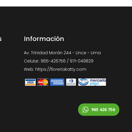
s
Información
Av. Trinidad Morán 244 - Lince - Lima
Celular: 965-426756 / 971-049829
Web: https://floreriakatty.com
965 426 756