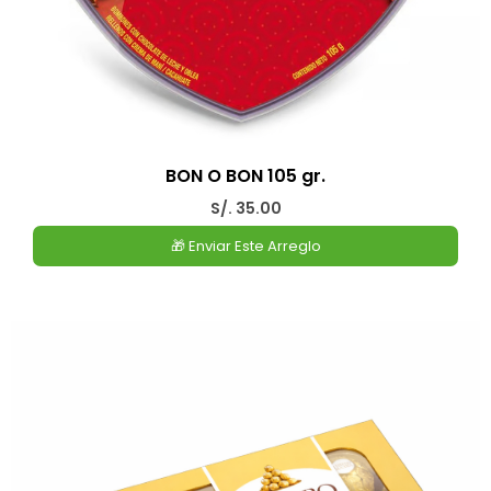
BON O BON 105 gr.
S/. 35.00
🎁 Enviar Este Arreglo