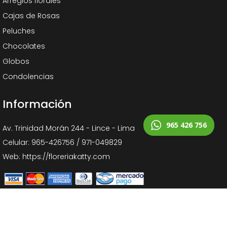
Arreglos florales
Cajas de Rosas
Peluches
Chocolates
Globos
Condolencias
Información
965 426 756
Av. Trinidad Morán 244 - Lince - Lima
Celular: 965-426756 / 971-049829
Web: https://floreriakatty.com
Copyright © 2023
Floreria Katty
| Desarrollado por
Impulsate