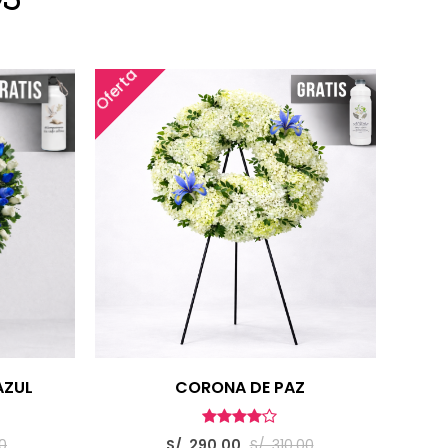
S
Oferta
Ofert
AZUL
CORONA DE PAZ
00
S/. 290.00
S/. 310.00