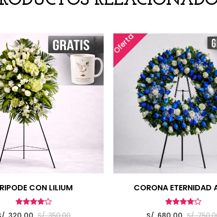
PRODUCTOS RELACIONADO
Oferta
RIPODE CON LILIUM
CORONA ETERNIDAD 
S/. 320.00
S/. 350.00
S/. 680.00
S/. 750.