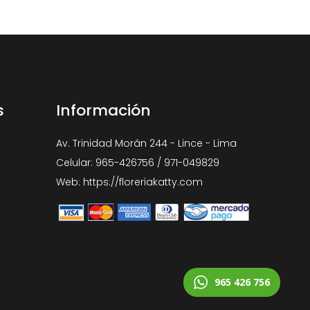
s
Información
Av. Trinidad Morán 244 - Lince - Lima
Celular: 965-426756 / 971-049829
Web: https://floreriakatty.com
965 426 756