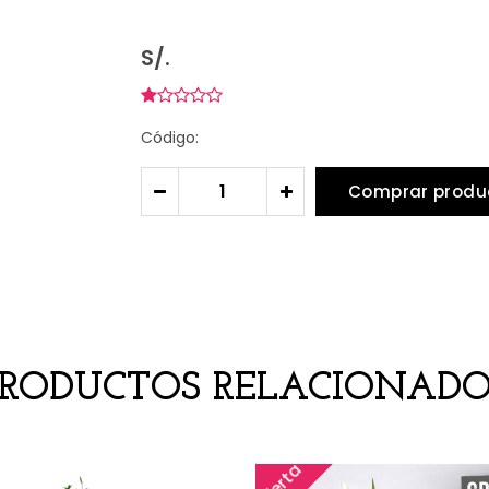
S/.
Código:
Comprar produ
-
+
PRODUCTOS RELACIONADO
Oferta