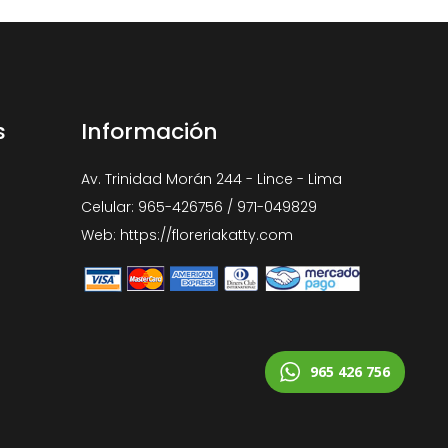
s
Información
Av. Trinidad Morán 244 - Lince - Lima
Celular: 965-426756 / 971-049829
Web: https://floreriakatty.com
965 426 756