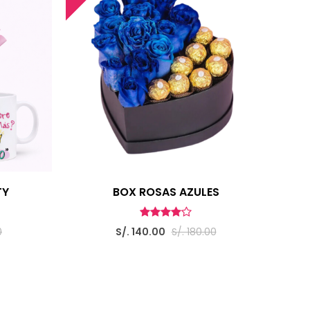
TY
BOX ROSAS AZULES
0
S/. 140.00
S/. 180.00