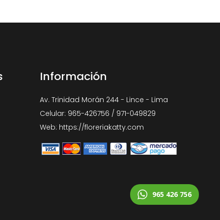
s
Información
Av. Trinidad Morán 244 - Lince - Lima
Celular: 965-426756 / 971-049829
Web: https://floreriakatty.com
965 426 756