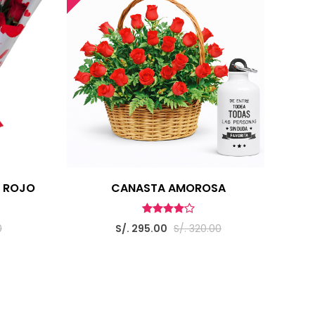
 ROJO
CANASTA AMOROSA
0
S/. 295.00
S/. 320.00