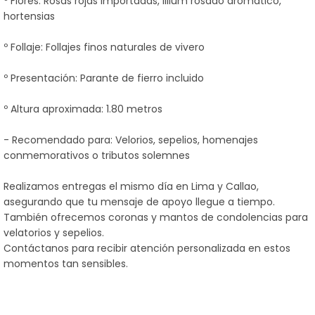
º Flores: Rosas rojas importadas, lilium rosado aromático,
hortensias
º Follaje: Follajes finos naturales de vivero
º Presentación: Parante de fierro incluido
º Altura aproximada: 1.80 metros
- Recomendado para: Velorios, sepelios, homenajes
conmemorativos o tributos solemnes
Realizamos entregas el mismo día en Lima y Callao,
asegurando que tu mensaje de apoyo llegue a tiempo.
También ofrecemos coronas y mantos de condolencias para
velatorios y sepelios.
Contáctanos para recibir atención personalizada en estos
momentos tan sensibles.