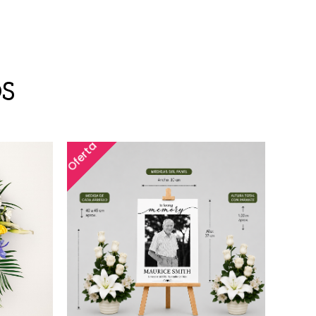
S
Oferta
Ofert