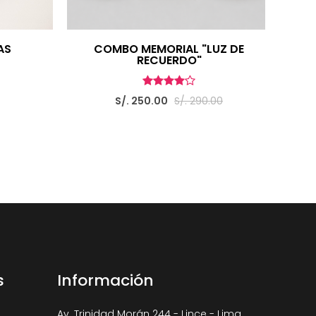
AS
COMBO MEMORIAL "LUZ DE
RECUERDO"
S/. 250.00
S/. 290.00
s
Información
Av. Trinidad Morán 244 - Lince - Lima