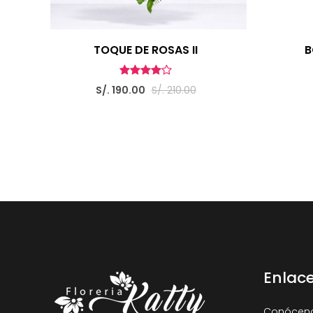
TOQUE DE ROSAS II
B
S/. 190.00
S/. 210.00
Enlac
Conócen