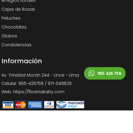
Arreglos florales
Cajas de Rosas
Peluches
Chocolates
Globos
Condolencias
Información
965 426 756
Av. Trinidad Morán 244 - Lince - Lima
Celular: 965-426756 / 971-049829
Web: https://floreriakatty.com
Copyright © 2023
Floreria Katty
| Desarrollado por
Impulsate