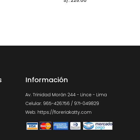
S/. 225.00
s
Información
Av. Trinidad Morán 244 - Lince - Lima
Celular: 965-426756 / 971-049829
Web: https://floreriakatty.com