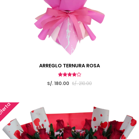
ARREGLO TERNURA ROSA
S/. 180.00
S/. 210.00
ferta